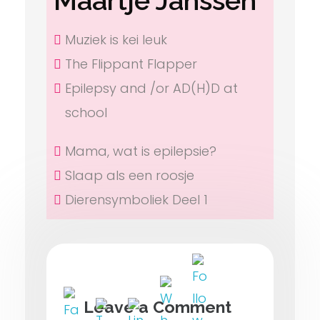
Maartje Janssen
Muziek is kei leuk
The Flippant Flapper
Epilepsy and /or AD(H)D at
school
Mama, wat is epilepsie?
Slaap als een roosje
Dierensymboliek Deel 1
Dit blog delen met je netwerk?
Leave a Comment
Graag!