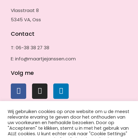
e
e
Vlasstraat 8
n
v
5345 VA, Oss
o
o
Contact
r
p
T: 06-38 38 27 38
r
o
E: info@maartjejanssen.com
e
f
Volg me
j
e
?
*
Wij gebruiken cookies op onze website om u de meest
relevante ervaring te geven door het onthouden van
© 2026 Maartje Janssen Publishing
uw voorkeuren en herhaalde bezoeken. Door op
Gerealiseerd door
Toeliedesign
"Accepteren" te klikken, stemt u in met het gebruik van
ALLE cookies. U kunt echter ook naar "Cookie Settings"