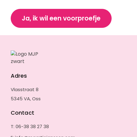
*
e
l
Ja, ik wil een voorproefje
k
b
o
e
k
w
i
l
j
e
Adres
e
e
Vlasstraat 8
n
v
5345 VA, Oss
o
o
Contact
r
p
T: 06-38 38 27 38
r
o