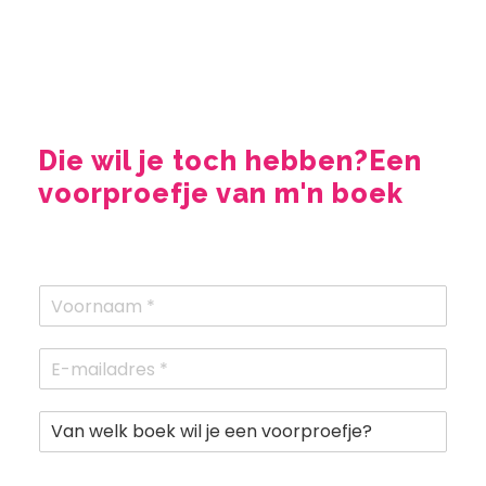
Die wil je toch hebben?
Een
voorproefje van m'n boek
N
a
a
E
m
-
*
m
V
a
a
i
n
l
w