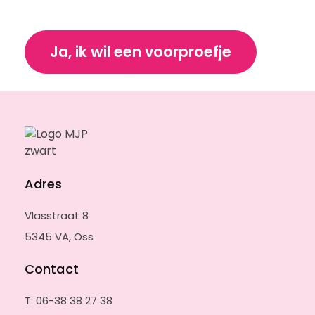
w
*
e
l
Ja, ik wil een voorproefje
k
b
o
e
k
w
i
l
j
e
Adres
e
e
Vlasstraat 8
n
v
5345 VA, Oss
o
o
Contact
r
p
T: 06-38 38 27 38
r