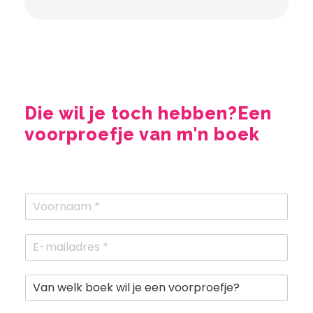
Die wil je toch hebben?
Een
voorproefje van m'n boek
N
a
a
E
m
-
*
m
V
a
a
i
n
l